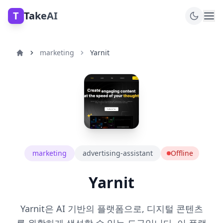
T
TakeAI
marketing
Yarnit
marketing
advertising-assistant
Offline
Yarnit
Yarnit은 AI 기반의 플랫폼으로, 디지털 콘텐츠