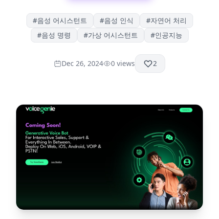
#
음성 어시스턴트
#
음성 인식
#
자연어 처리
#
음성 명령
#
가상 어시스턴트
#
인공지능
Dec 26, 2024
0
views
2