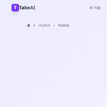
T
TakeAI
AI 제품
chatbot
Tutorly