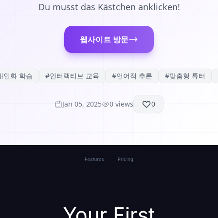
Du musst das Kästchen anklicken!
웹사이트 방문
개인화 학습
#
인터랙티브 교육
#
언어적 추론
#
맞춤형 튜터
Jan 05, 2025
0
views
0