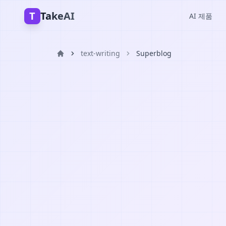
T
TakeAI
AI 제품
text-writing
Superblog