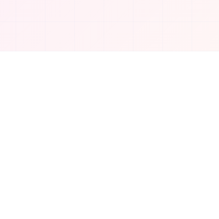
회사
회사 소개
연락처
개인정보 보호정책
©
2026
TakeAI.org.
모든 권리 보유