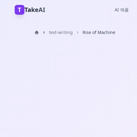
T
TakeAI
AI 제품
text-writing
Rise of Machine