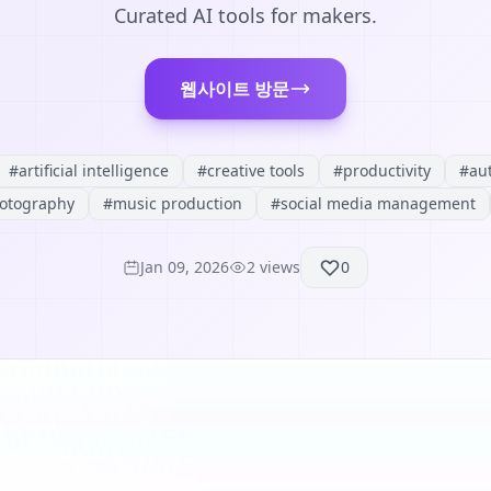
Curated AI tools for makers.
웹사이트 방문
#
artificial intelligence
#
creative tools
#
productivity
#
au
otography
#
music production
#
social media management
Jan 09, 2026
2
views
0