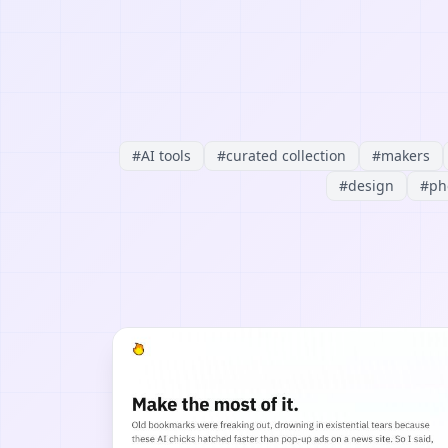
#
AI tools
#
curated collection
#
makers
#
design
#
ph