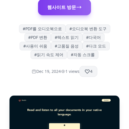
웹사이트 방문
#
PDF를 오디오북으로
#
오디오북 변환 도구
#
PDF 변환
#
텍스트 읽기
#
다국어
#
사용이 쉬움
#
고품질 음성
#
다크 모드
#
읽기 속도 제어
#
자동 스크롤
Dec 19, 2024
1
views
4