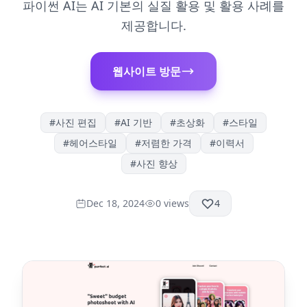
파이썬 AI는 AI 기본의 실질 활용 및 활용 사례를
제공합니다.
웹사이트 방문
#
사진 편집
#
AI 기반
#
초상화
#
스타일
#
헤어스타일
#
저렴한 가격
#
이력서
#
사진 향상
Dec 18, 2024
0
views
4