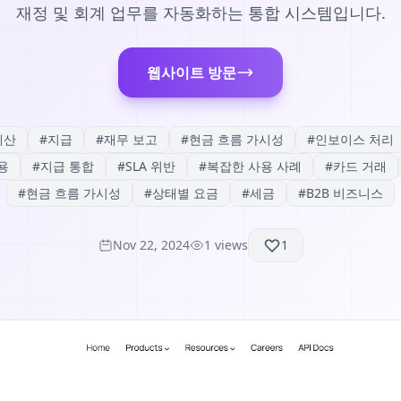
재정 및 회계 업무를 자동화하는 통합 시스템입니다.
웹사이트 방문
계산
#
지급
#
재무 보고
#
현금 흐름 가시성
#
인보이스 처리
용
#
지급 통합
#
SLA 위반
#
복잡한 사용 사례
#
카드 거래
#
현금 흐름 가시성
#
상태별 요금
#
세금
#
B2B 비즈니스
Nov 22, 2024
1
views
1