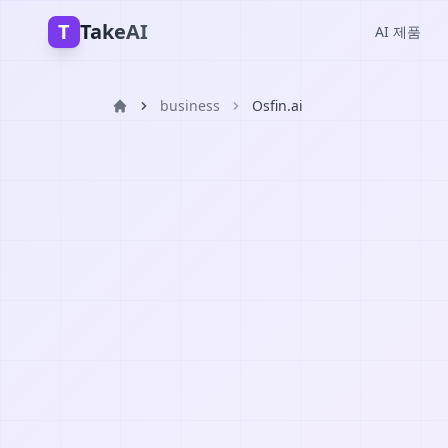
T
TakeAI
AI 제품
business
Osfin.ai