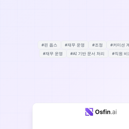
#
핀 옵스
#
재무 운영
#
조정
#
커미션 
#
재무 운영
#
AI 기반 문서 처리
#
직원 비