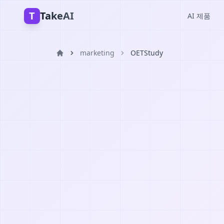
T
TakeAI
AI 제품
marketing
OETStudy