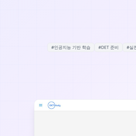
#
인공지능 기반 학습
#
DET 준비
#
실