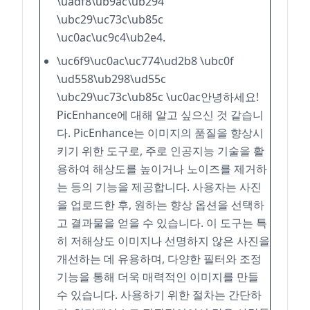
\uadf8\ub9ac\ub294
\ubc29\uc73c\ub85c
\uc0ac\uc9c4\ub2e4.
\uc6f9\uc0ac\uc774\ud2b8 \ubc0f
\ud558\ub298\ud55c
\ubc29\uc73c\ub85c \uc0ac안녕하세요!
PicEnhance에 대해 알고 싶으신 것 같습니
다. PicEnhance는 이미지의 품질을 향상시
키기 위한 도구로, 주로 인공지능 기술을 활
용하여 해상도를 높이거나 노이즈를 제거하
는 등의 기능을 제공합니다. 사용자는 사진
을 업로드한 후, 원하는 향상 옵션을 선택하
고 결과물을 얻을 수 있습니다. 이 도구는 특
히 저해상도 이미지나 선명하지 않은 사진을
개선하는 데 유용하며, 다양한 필터와 조정
기능을 통해 더욱 매력적인 이미지를 만들
수 있습니다. 사용하기 위한 절차는 간단하