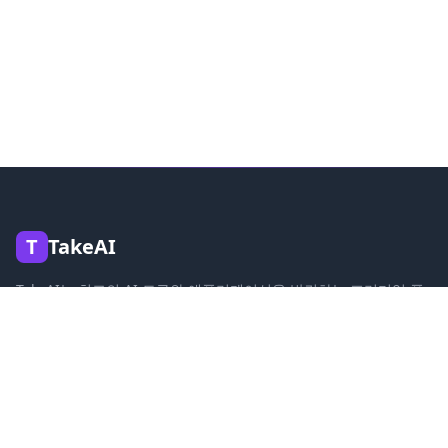
T
TakeAI
TakeAI는 최고의 AI 도구와 애플리케이션을 발견하는 프리미엄 플
랫폼입니다.
제품
도구 제출
카테고리