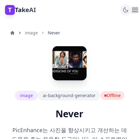
T
TakeAI
image
Never
image
ai-background-generator
Offline
Never
PicEnhance는 사진을 향상시키고 개선하는 데