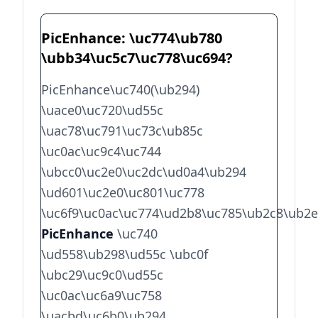
PicEnhance: \uc774\ub780
\ubb34\uc5c7\uc778\uc694?
PicEnhance\uc740(\ub294)
\uace0\uc720\ud55c
\uac78\uc791\uc73c\ub85c
\uc0ac\uc9c4\uc744
\ubcc0\uc2e0\uc2dc\ud0a4\ub294
\ud601\uc2e0\uc801\uc778
\uc6f9\uc0ac\uc774\ud2b8\uc785\ub2c8\ub2e
PicEnhance
\uc740
\ud558\ub298\ud55c \ubc0f
\ubc29\uc9c0\ud55c
\uc0ac\uc6a9\uc758
\uacbd\uc6b0\ub294