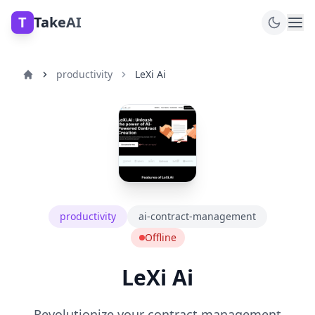
T
TakeAI
productivity
LeXi Ai
productivity
ai-contract-management
Offline
LeXi Ai
Revolutionize your contract management