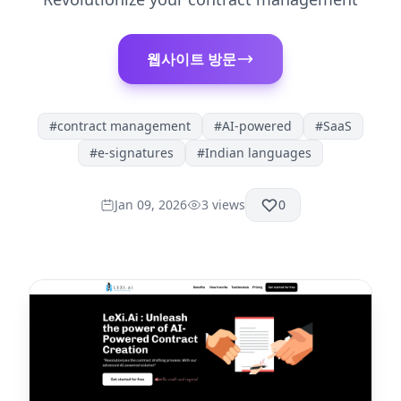
웹사이트 방문
#
contract management
#
AI-powered
#
SaaS
#
e-signatures
#
Indian languages
Jan 09, 2026
3
views
0