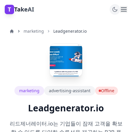
T
TakeAI
marketing
Leadgenerator.io
marketing
advertising-assistant
Offline
Leadgenerator.io
리드제너레이터.io는 기업들이 잠재 고객을 확보