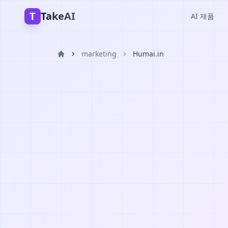
T
TakeAI
AI 제품
marketing
Humai.in