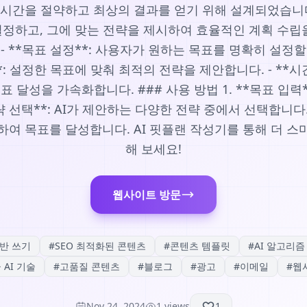
 시간을 절약하고 최상의 결과를 얻기 위해 설계되었습니
정하고, 그에 맞는 전략을 제시하여 효율적인 계획 수립을 
- **목표 설정**: 사용자가 원하는 목표를 명확히 설정
안**: 설정한 목표에 맞춰 최적의 전략을 제안합니다. - **시
 달성을 가속화합니다. ### 사용 방법 1. **목표 입력
략 선택**: AI가 제안하는 다양한 전략 중에서 선택합니다. 
여 목표를 달성합니다. AI 핏플랜 작성기를 통해 더 
해 보세요!
웹사이트 방문
기반 쓰기
#
SEO 최적화된 콘텐츠
#
콘텐츠 템플릿
#
AI 알고리즘
 AI 기술
#
고품질 콘텐츠
#
블로그
#
광고
#
이메일
#
웹
Nov 24, 2024
1
views
1