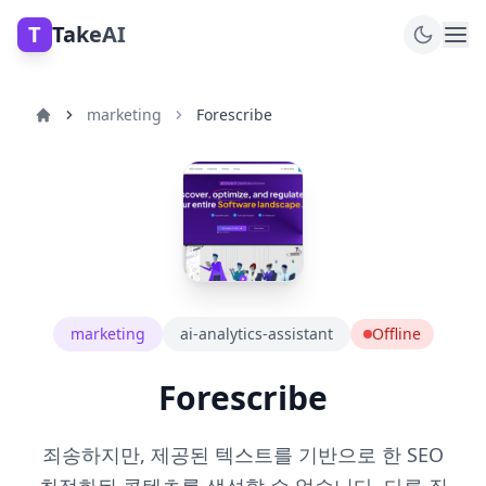
T
TakeAI
marketing
Forescribe
marketing
ai-analytics-assistant
Offline
Forescribe
죄송하지만, 제공된 텍스트를 기반으로 한 SEO