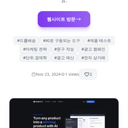
요.
웹사이트 방문
#
드롭배송
#
AI로 구동되는 도구
#
제품 테스트
#
마케팅 전략
#
문구 작성
#
광고 캠페인
#
단위 경제학
#
광고 예산
#
전자 상거래
Nov 23, 2024
1
views
2