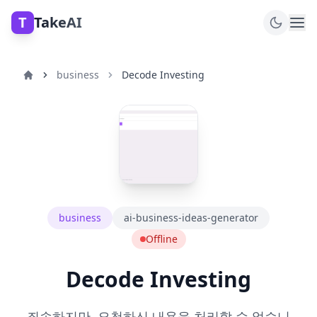
T
TakeAI
business
Decode Investing
business
ai-business-ideas-generator
Offline
Decode Investing
죄송하지만, 요청하신 내용을 처리할 수 없습니