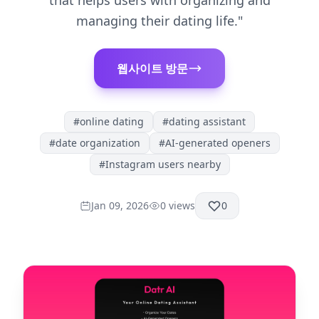
that helps users with organizing and
managing their dating life."
웹사이트 방문
#
online dating
#
dating assistant
#
date organization
#
AI-generated openers
#
Instagram users nearby
Jan 09, 2026
0
views
0