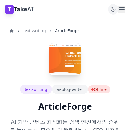
T
TakeAI
text-writing
ArticleForge
text-writing
ai-blog-writer
Offline
ArticleForge
AI 기반 콘텐츠 최적화는 검색 엔진에서의 순위