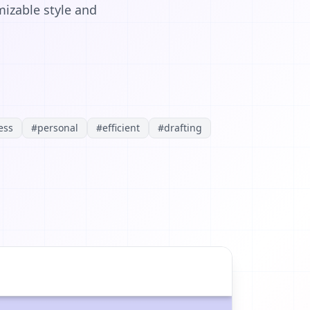
mizable style and
ess
#
personal
#
efficient
#
drafting