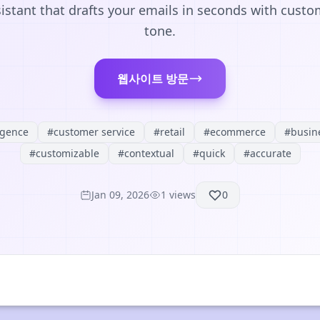
sistant that drafts your emails in seconds with custo
tone.
웹사이트 방문
ligence
#
customer service
#
retail
#
ecommerce
#
busin
#
customizable
#
contextual
#
quick
#
accurate
Jan 09, 2026
1
views
0