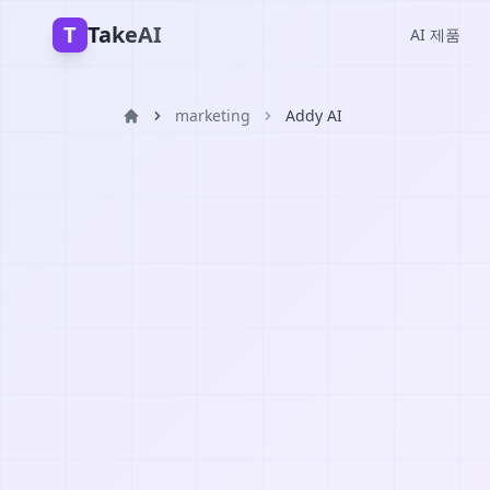
T
TakeAI
AI 제품
marketing
Addy AI