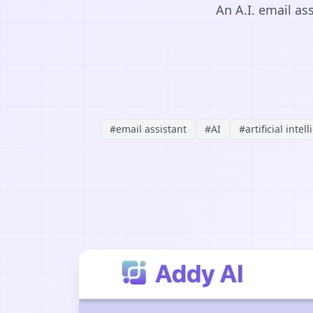
An A.I. email as
#
email assistant
#
AI
#
artificial intel