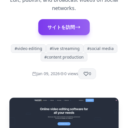
networks.
サイトを訪問
#
video editing
#
live streaming
#
social media
#
content production
Jan 09, 2026
0
views
0