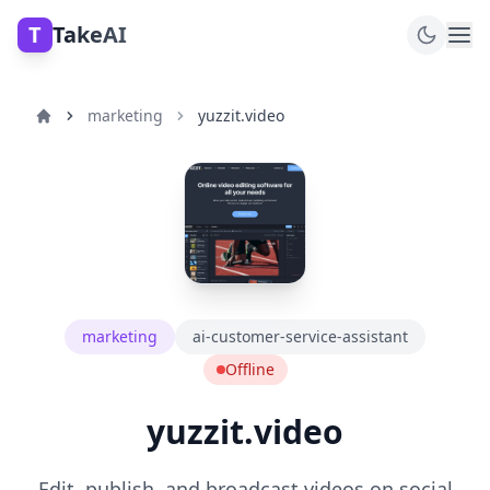
T
TakeAI
marketing
yuzzit.video
marketing
ai-customer-service-assistant
Offline
yuzzit.video
Edit, publish, and broadcast videos on social