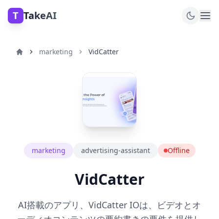
T
TakeAI
marketing
VidCatter
marketing
advertising-assistant
Offline
VidCatter
AI搭載のアプリ、VidCatter IOは、ビデオとオ