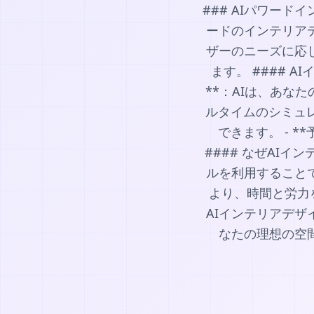
### AIパワー
ードのインテリア
ザーのニーズに応
ます。 #### 
**：AIは、あな
ルタイムのシミュ
できます。 - 
#### なぜAI
ルを利用すること
より、時間と労力
AIインテリアデ
なたの理想の空