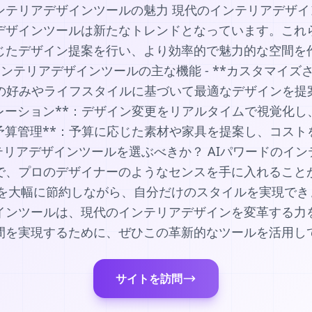
ドインテリアデザインツールの魅力 現代のインテリアデザイ
デザインツールは新たなトレンドとなっています。これ
じたデザイン提案を行い、より効率的で魅力的な空間を
AIインテリアデザインツールの主な機能 - **カスタマイ
たの好みやライフスタイルに基づいて最適なデザインを提案し
レーション**：デザイン変更をリアルタイムで視覚化し
**予算管理**：予算に応じた素材や家具を提案し、コス
インテリアデザインツールを選ぶべきか？ AIパワードのイ
で、プロのデザイナーのようなセンスを手に入れること
を大幅に節約しながら、自分だけのスタイルを実現できます
ザインツールは、現代のインテリアデザインを変革する力
間を実現するために、ぜひこの革新的なツールを活用し
サイトを訪問