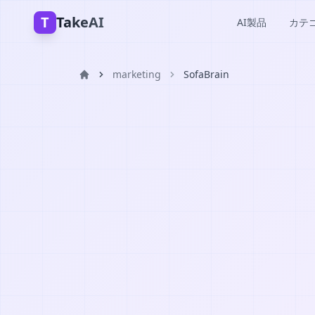
T
TakeAI
AI製品
カテ
marketing
SofaBrain