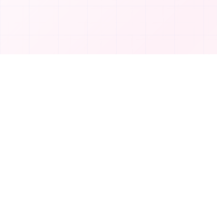
製品
T
TakeAI
ツールを投
TakeAIは、最高のAIツールとアプリケーショ
カテゴリ
ンを発見するプレミアムプラットフォームで
す。