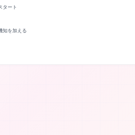
スタート
機知を加える