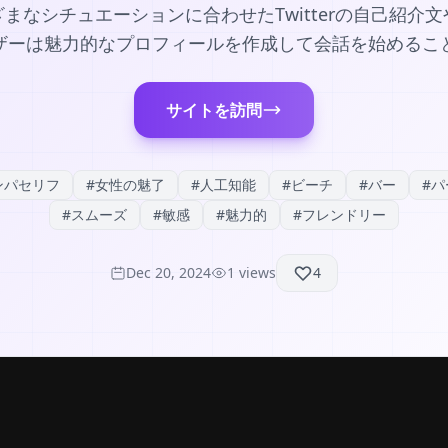
さまざまなシチュエーションに合わせたTwitterの自己紹
ザーは魅力的なプロフィールを作成して会話を始めるこ
サイトを訪問
ンパセリフ
#
女性の魅了
#
人工知能
#
ビーチ
#
バー
#
パ
#
スムーズ
#
敏感
#
魅力的
#
フレンドリー
Dec 20, 2024
1
views
4