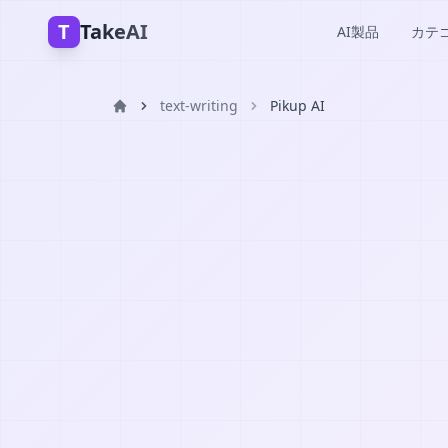
T
TakeAI
AI製品
カテ
text-writing
Pikup AI