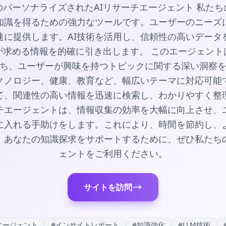
パーソナライズされたAIリサーチエージェント 私たち
知識を得るための強力なツールです。ユーザーのニーズ
速に提供します。AI技術を活用し、信頼性の高いデータ
が求める情報を的確に引き出します。 このエージェント
ち、ユーザーが興味を持つトピックに関する深い洞察
クノロジー、健康、教育など、幅広いテーマに対応可能
て、関連性の高い情報を迅速に検索し、わかりやすく整
ーチエージェントは、情報収集の効率を大幅に向上させ、
に入れる手助けをします。これにより、時間を節約し、
。あなたの知識探求をサポートするために、ぜひ私たちの
ェントをご利用ください。
サイトを訪問
エージェント
#
インサイトレポート
#
知識強化
#
LLM技術