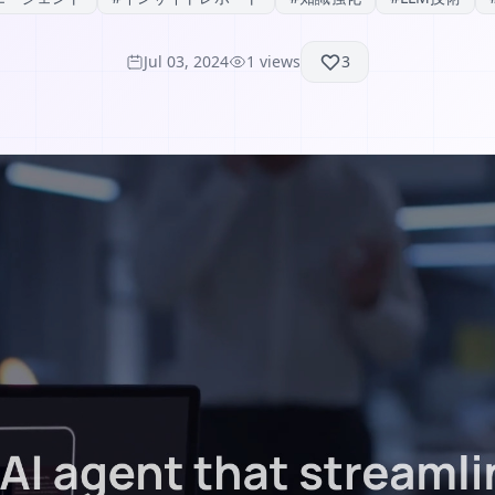
Jul 03, 2024
1
views
3