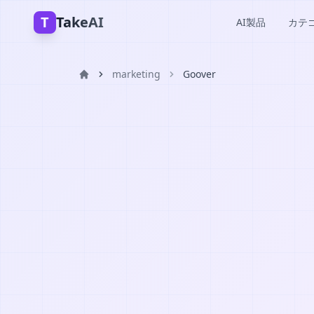
T
TakeAI
AI製品
カテ
marketing
Goover