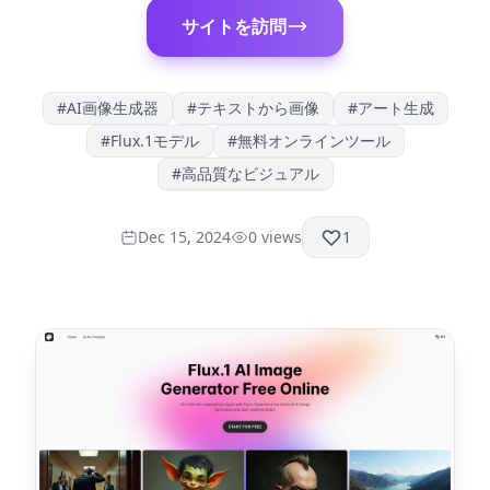
サイトを訪問
#
AI画像生成器
#
テキストから画像
#
アート生成
#
Flux.1モデル
#
無料オンラインツール
#
高品質なビジュアル
Dec 15, 2024
0
views
1