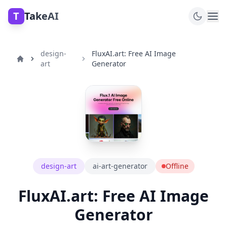
T
TakeAI
design-
FluxAI.art: Free AI Image
art
Generator
design-art
ai-art-generator
Offline
FluxAI.art: Free AI Image
Generator