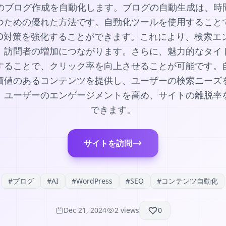
サイトのブログ作成を自動化します。ブログの自動生成は、
つための優れた方法です。自動化ツールを使用すること
EO対策を強化することができます。これにより、検索エ
、訪問者の増加につながります。さらに、魅力的なタイ
することで、クリック率を向上させることが可能です。
価値のあるコンテンツを提供し、ユーザーの検索ニーズ
、ユーザーのエンゲージメントを高め、サイトの離脱率
できます。
サイトを訪問
#
ブログ
#
AI
#
WordPress
#
SEO
#
コンテンツ自動化
Dec 21, 2024
2
views
0