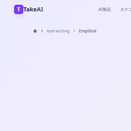
T
TakeAI
AI製品
カテ
text-writing
Emplibot