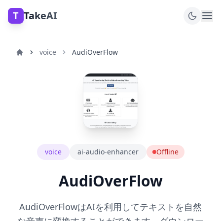
T
TakeAI
voice
AudiOverFlow
voice
ai-audio-enhancer
Offline
AudiOverFlow
AudiOverFlowはAIを利用してテキストを自然