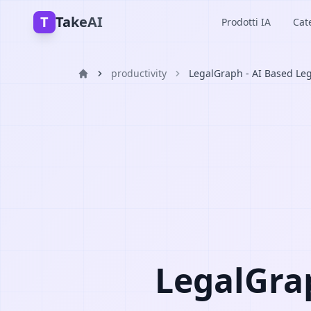
T
TakeAI
Prodotti IA
Cat
productivity
LegalGraph - AI Based Leg
LegalGrap