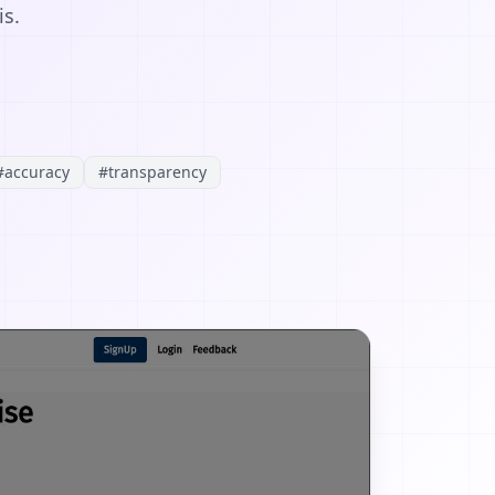
is.
#
accuracy
#
transparency