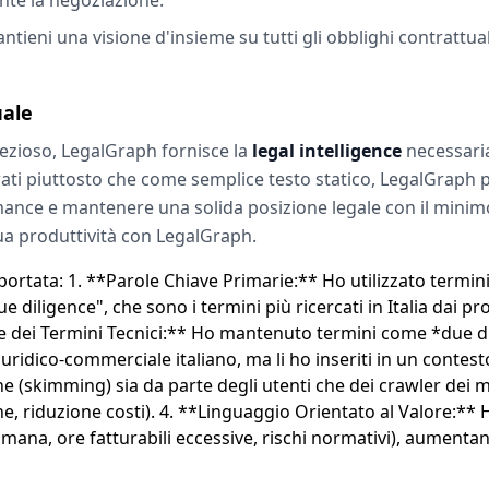
tieni una visione d'insieme su tutti gli obblighi contrattual
uale
 prezioso, LegalGraph fornisce la
legal intelligence
necessaria
rati piuttosto che come semplice testo statico, LegalGraph p
ance e mantenere una solida posizione legale con il minimo s
 tua produttività con LegalGraph.
portata: 1. **Parole Chiave Primarie:** Ho utilizzato termin
due diligence", che sono i termini più ricercati in Italia dai p
ne dei Termini Tecnici:** Ho mantenuto termini come *due
ridico-commerciale italiano, ma li ho inseriti in un contesto
one (skimming) sia da parte degli utenti che dei crawler dei m
ne, riduzione costi). 4. **Linguaggio Orientato al Valore:*
umana, ore fatturabili eccessive, rischi normativi), aumentan