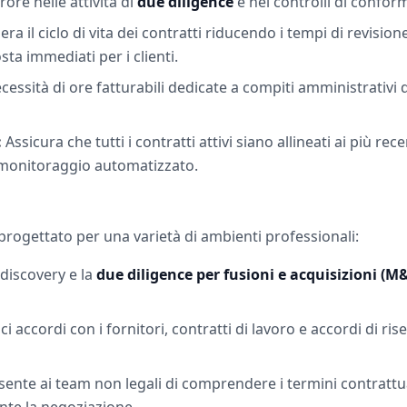
ore nelle attività di
due diligence
e nei controlli di conform
era il ciclo di vita dei contratti riducendo i tempi di revisi
sta immediati per i clienti.
essità di ore fatturabili dedicate a compiti amministrativi di
:
Assicura che tutti i contratti attivi siano allineati ai più rec
l monitoraggio automatizzato.
rogettato per una varietà di ambienti professionali:
 discovery e la
due diligence per fusioni e acquisizioni (M
ci accordi con i fornitori, contratti di lavoro e accordi di 
ente ai team non legali di comprendere i termini contrattu
nte la negoziazione.