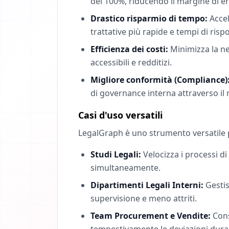
del 100%, riducendo il margine di err
Drastico risparmio di tempo:
Accel
trattative più rapide e tempi di rispo
Efficienza dei costi:
Minimizza la nec
accessibili e redditizi.
Migliore conformità (Compliance)
di governance interna attraverso i
Casi d'uso versatili
LegalGraph è uno strumento versatile p
Studi Legali:
Velocizza i processi di
simultaneamente.
Dipartimenti Legali Interni:
Gestis
supervisione e meno attriti.
Team Procurement e Vendite:
Cons
tempestivamente le deviazioni dura