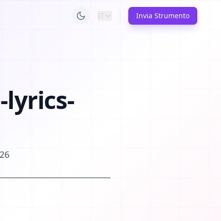
IT
Invia Strumento
-lyrics-
026