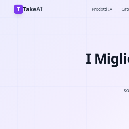
T
TakeAI
Prodotti IA
Cat
I Migli
so