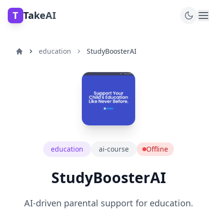
T
TakeAI
education
StudyBoosterAI
education
ai-course
Offline
StudyBoosterAI
AI-driven parental support for education.