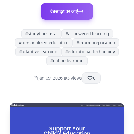
वेबसाइट पर जाएं
#
studyboosterai
#
ai-powered learning
#
personalized education
#
exam preparation
#
adaptive learning
#
educational technology
#
online learning
Jan 09, 2026
3
views
0