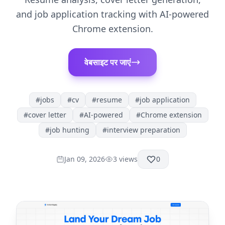
and job application tracking with AI-powered
Chrome extension.
वेबसाइट पर जाएं
#
jobs
#
cv
#
resume
#
job application
#
cover letter
#
AI-powered
#
Chrome extension
#
job hunting
#
interview preparation
Jan 09, 2026
3
views
0