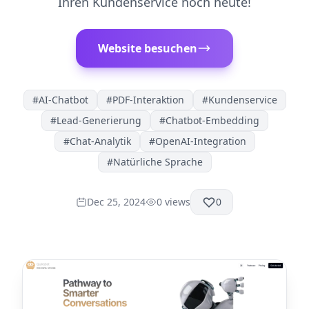
Ihren Kundenservice noch heute!
Website besuchen
#
AI-Chatbot
#
PDF-Interaktion
#
Kundenservice
#
Lead-Generierung
#
Chatbot-Embedding
#
Chat-Analytik
#
OpenAI-Integration
#
Natürliche Sprache
Dec 25, 2024
0
views
0