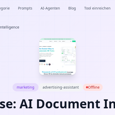
egorie
Prompts
AI-Agenten
Blog
Tool einreichen
ntelligence
marketing
advertising-assistant
Offline
se: AI Document In