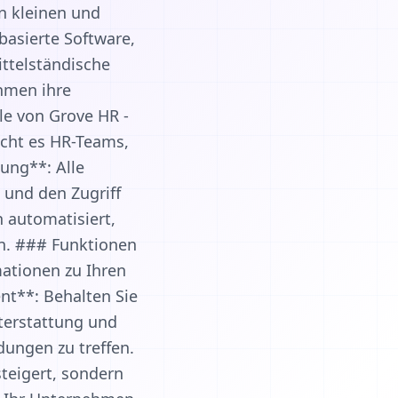
in kleinen und
basierte Software,
ittelständische
hmen ihre
le von Grove HR -
icht es HR-Teams,
tung**: Alle
 und den Zugriff
 automatisiert,
n. ### Funktionen
mationen zu Ihren
t**: Behalten Sie
terstattung und
dungen zu treffen.
steigert, sondern