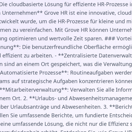
ie cloudbasierte Lösung für effiziente HR-Prozesse 
 Unternehmen** Grove HR ist eine innovative, cloud
ntwickelt wurde, um die HR-Prozesse für kleine und m
men zu vereinfachen. Mit Grove HR können Unterne
ng optimieren und wertvolle Zeit sparen. ### Vortei
nung**: Die benutzerfreundliche Oberfläche ermögl
 effizient zu arbeiten. - **Zentralisierte Datenverwal
n sind an einem Ort gespeichert, was die Verwaltung
 **Automatisierte Prozesse**: Routineaufgaben werden
eams auf strategische Aufgaben konzentrieren könne
**Mitarbeiterverwaltung**: Verwalten Sie alle Infor
einem Ort. 2. **Urlaubs- und Abwesenheitsmanagemen
über Urlaubsanträge und Abwesenheiten. 3. **Berich
llen Sie umfassende Berichte, um fundierte Entschei
eine umfassende Lösung, die nicht nur die Effizienz 