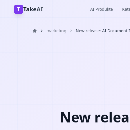
T
TakeAI
AI Produkte
Kat
marketing
New release: AI Document I
New relea