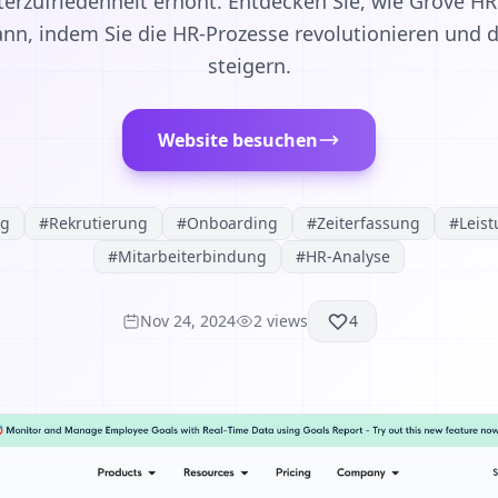
terzufriedenheit erhöht. Entdecken Sie, wie Grove 
nn, indem Sie die HR-Prozesse revolutionieren und d
steigern.
Website besuchen
ng
#
Rekrutierung
#
Onboarding
#
Zeiterfassung
#
Leis
#
Mitarbeiterbindung
#
HR-Analyse
Nov 24, 2024
2
views
4