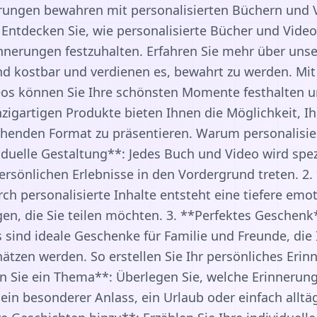
nerungen bewahren mit personalisierten Büchern und 
Entdecken Sie, wie personalisierte Bücher und Video
innerungen festzuhalten. Erfahren Sie mehr über uns
d kostbar und verdienen es, bewahrt zu werden. Mit
os können Sie Ihre schönsten Momente festhalten un
nzigartigen Produkte bieten Ihnen die Möglichkeit, I
henden Format zu präsentieren. Warum personalisie
iduelle Gestaltung**: Jedes Buch und Video wird speziel
ersönlichen Erlebnisse in den Vordergrund treten. 2
ch personalisierte Inhalte entsteht eine tiefere emo
en, die Sie teilen möchten. 3. **Perfektes Geschenk*
 sind ideale Geschenke für Familie und Freunde, di
ätzen werden. So erstellen Sie Ihr persönliches Eri
n Sie ein Thema**: Überlegen Sie, welche Erinnerung
ein besonderer Anlass, ein Urlaub oder einfach allt