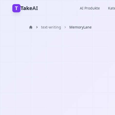
T
TakeAI
AI Produkte
Kat
text-writing
MemoryLane