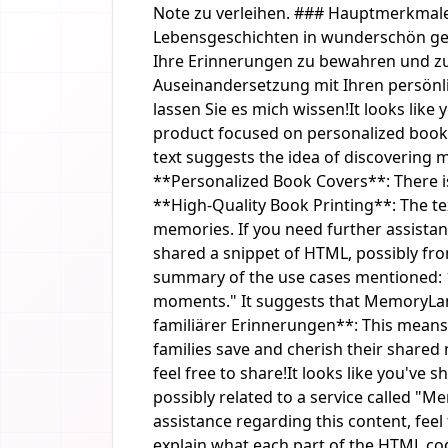
Note zu verleihen. ### Hauptmerkmale
Lebensgeschichten in wunderschön geb
Ihre Erinnerungen zu bewahren und zu t
Auseinandersetzung mit Ihren persönli
lassen Sie es mich wissen!It looks lik
product focused on personalized books
text suggests the idea of discovering 
**Personalized Book Covers**: There is
**High-Quality Book Printing**: The tex
memories. If you need further assistance
shared a snippet of HTML, possibly fr
summary of the use cases mentioned: 1
moments." It suggests that MemoryLane
familiärer Erinnerungen**: This means 
families save and cherish their shared
feel free to share!It looks like you'v
possibly related to a service called "
assistance regarding this content, feel
explain what each part of the HTML code