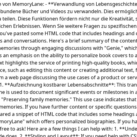
 von MemoryLane: - **Verwandlung von Lebensgeschichten*
undene Bücher und Videos zu verwandeln. Dies ermöglicht
eilen. Diese Funktionen fördern nicht nur die Kreativität, 
chen Erlebnissen. Wenn Sie weitere Fragen zu spezifische
e you've pasted some HTML code that includes headings and d
 and conversations. Here's a brief summary of the content
memories through engaging discussions with "Genie," which m
 an emphasis on the ability to personalize book covers to 
t highlights the service of printing high-quality books, whi
, such as editing this content or creating additional text, fe
om a web page discussing the use cases of a product or se
. **Aufzeichnung kostbarer Lebensabschnitte**: This transl
 is used to document significant events or milestones in a
"Preserving family memories." This use case indicates that 
 memories. If you have further content or specific questio
e shared a snippet of HTML code that includes some headings
MemoryLane" which offers personalized biographies. If you h
 free to ask! Here are a few things I can help with: 1. **Un
 does. 2. **Styling and Layout**: If you need help with CSS 