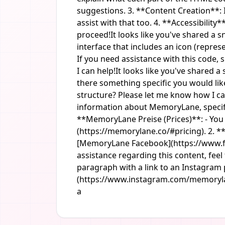
suggestions. 3. **Content Creation**: 
assist with that too. 4. **Accessibilit
proceed!It looks like you've shared a 
interface that includes an icon (repr
If you need assistance with this code, 
I can help!It looks like you've shared
there something specific you would like
structure? Please let me know how I ca
information about MemoryLane, specific
**MemoryLane Preise (Prices)**: - You 
(https://memorylane.co/#pricing). 2. *
[MemoryLane Facebook](https://www.fa
assistance regarding this content, feel
paragraph with a link to an Instagram
(https://www.instagram.com/memorylane.c
a