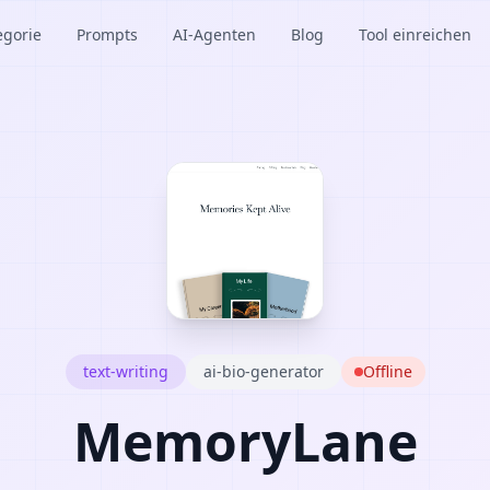
egorie
Prompts
AI-Agenten
Blog
Tool einreichen
text-writing
ai-bio-generator
Offline
MemoryLane