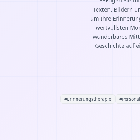
**Fügen Sie Ihr
Texten, Bildern u
um Ihre Erinnerung
wertvollsten Mom
wunderbares Mitte
Geschichte auf e
#
Erinnerungstherapie
#
Personal