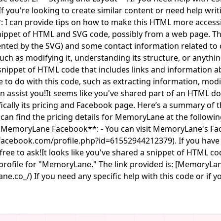
If you're looking to create similar content or need help wri
y**: I can provide tips on how to make this HTML more access
snippet of HTML and SVG code, possibly from a web page. Th
esented by the SVG) and some contact information related 
such as modifying it, understanding its structure, or anythi
 a snippet of HTML code that includes links and information
 to do with this code, such as extracting information, modif
n assist you!It seems like you've shared part of an HTML d
ally its pricing and Facebook page. Here’s a summary of t
can find the pricing details for MemoryLane at the followin
*MemoryLane Facebook**: - You can visit MemoryLane's Faceb
cebook.com/profile.php?id=61552944212379). If you have a
 free to ask!It looks like you've shared a snippet of HTML c
 profile for "MemoryLane." The link provided is: [MemoryLa
o_/) If you need any specific help with this code or if you