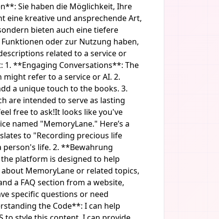
*: Sie haben die Möglichkeit, Ihre
 eine kreative und ansprechende Art,
sondern bieten auch eine tiefere
n Funktionen oder zur Nutzung haben,
escriptions related to a service or
: 1. **Engaging Conversations**: The
ight refer to a service or AI. 2.
add a unique touch to the books. 3.
ch are intended to serve as lasting
el free to ask!It looks like you've
rvice named "MemoryLane." Here’s a
ates to "Recording precious life
 person's life. 2. **Bewahrung
the platform is designed to help
ns about MemoryLane or related topics,
 and a FAQ section from a website,
ave specific questions or need
derstanding the Code**: I can help
to style this content, I can provide