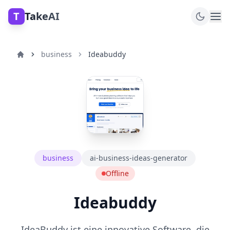
T
TakeAI
business
Ideabuddy
business
ai-business-ideas-generator
Offline
Ideabuddy
IdeaBuddy ist eine innovative Software, die