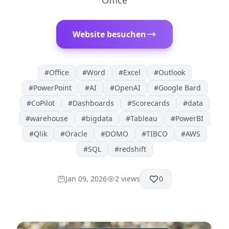
Office
Website besuchen
#
Office
#
Word
#
Excel
#
Outlook
#
PowerPoint
#
AI
#
OpenAI
#
Google Bard
#
CoPilot
#
Dashboards
#
Scorecards
#
data
#
warehouse
#
bigdata
#
Tableau
#
PowerBI
#
Qlik
#
Oracle
#
DOMO
#
TIBCO
#
AWS
#
SQL
#
redshift
Jan 09, 2026
2
views
0