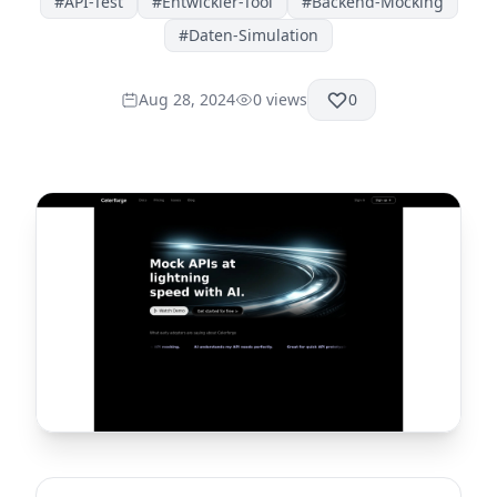
#
API-Test
#
Entwickler-Tool
#
Backend-Mocking
#
Daten-Simulation
Aug 28, 2024
0
views
0