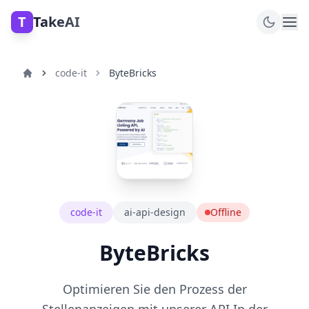
T
TakeAI
code-it
ByteBricks
code-it
ai-api-design
Offline
ByteBricks
Optimieren Sie den Prozess der