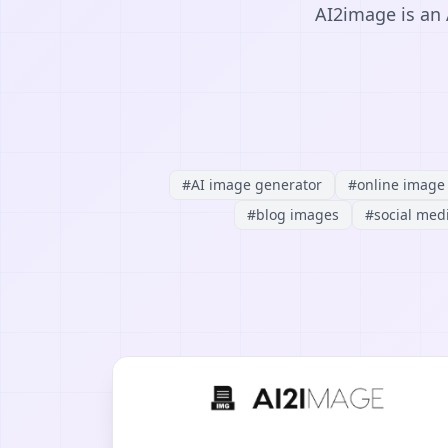
AI2image is an 
#
AI image generator
#
online image
#
blog images
#
social med