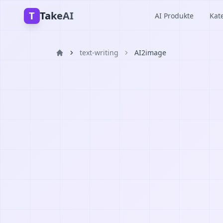
T
TakeAI
AI Produkte
Kat
text-writing
AI2image