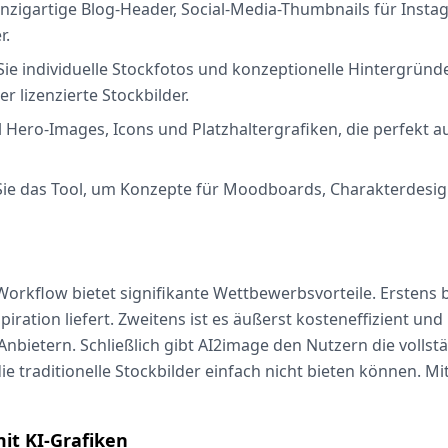
einzigartige Blog-Header, Social-Media-Thumbnails für Inst
r.
ie individuelle Stockfotos und konzeptionelle Hintergrü
 lizenzierte Stockbilder.
 Hero-Images, Icons und Platzhaltergrafiken, die perfekt a
ie das Tool, um Konzepte für Moodboards, Charakterdesig
Workflow bietet signifikante Wettbewerbsvorteile. Erstens 
spiration liefert. Zweitens ist es äußerst kosteneffizient un
ietern. Schließlich gibt AI2image den Nutzern die vollstä
e traditionelle Stockbilder einfach nicht bieten können. M
it KI-Grafiken