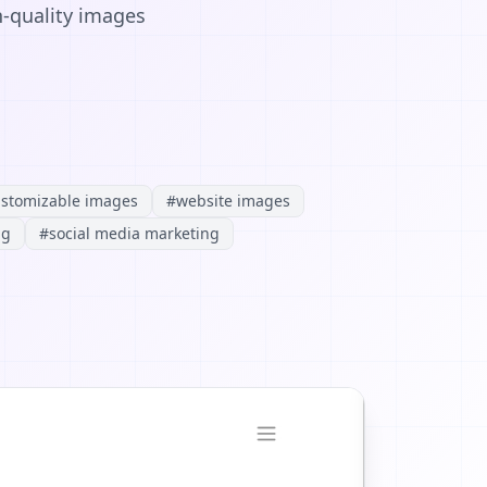
h-quality images
stomizable images
#
website images
ng
#
social media marketing