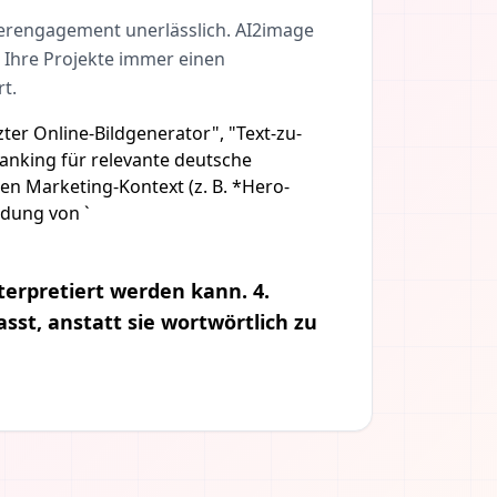
tzerengagement unerlässlich. AI2image
ss Ihre Projekte immer einen
t.
er Online-Bildgenerator", "Text-zu-
Ranking für relevante deutsche
hen Marketing-Kontext (z. B. *Hero-
ndung von `
nterpretiert werden kann. 4.
sst, anstatt sie wortwörtlich zu