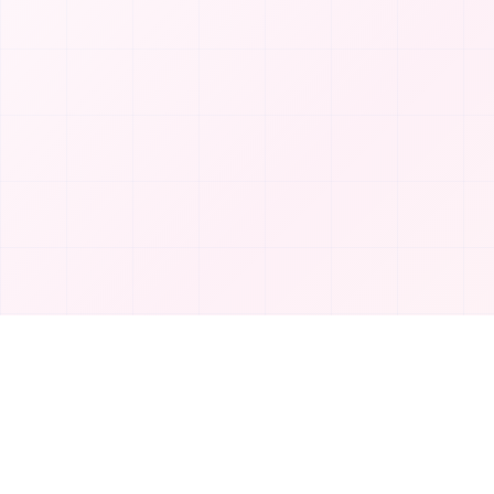
Produkt
T
TakeAI