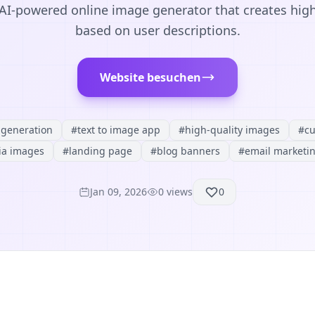
AI-powered online image generator that creates hig
based on user descriptions.
Website besuchen
 generation
#
text to image app
#
high-quality images
#
cu
ia images
#
landing page
#
blog banners
#
email marketi
Jan 09, 2026
0
views
0