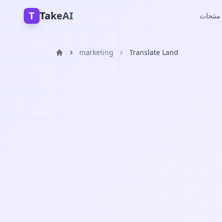
T
TakeAI
A
marketing
Translate Land