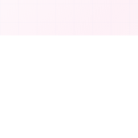
المنتج
T
TakeAI
إرفاق أداة
TakeAI هي وجهتك الأولى لاكتشاف أفضل أدوات
الفئات
وتطبيقات الذكاء الاصطناعي.