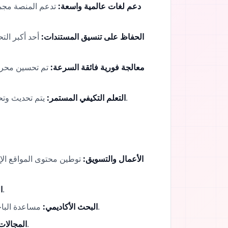
دعم لغات عالمية واسعة:
تدعم المنصة مجموع
الحفاظ على تنسيق المستندات:
أحد أكبر الت
معالجة فورية فائقة السرعة:
تم تحسين محرك 
يتم تحديث وتحسين نماذج الذكاء الاصطناعي باستمرار، حيث تتعلم من الاتجاهات اللغوية الحديثة لتقديم نتائج طبيعية وأكثر حداثة.
التعلم التكيفي المستمر:
الأعمال والتسويق:
توطين محتوى المواقع الإل
ترجمة الأدلة المعقدة، والأوراق البيضاء، والمواصفات الفنية حيث تكون الدقة أمراً لا يقبل المساومة.
ا
مساعدة الباحثين والطلاب في ترجمة المقالات والأوراق العلمية، مما يسهل تبادل المعلومات عبر المجتمعات الأكاديمية الدولية.
البحث الأكاديمي:
تسريع ترجمة العقود، والتقارير، والمراسلات الرسمية بمستويات عالية من الاتساق والموثوقية.
المجالات 