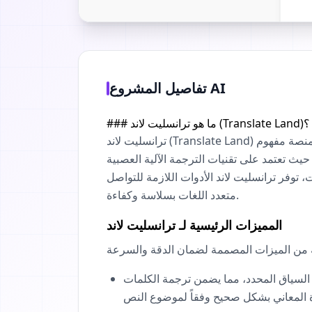
تفاصيل المشروع AI
### ما هو ترانسليت لاند (Translate Land)؟
ترانسليت لاند (Translate Land) هي منصة ترجمة احترافية متطورة مصممة لسد الفجوات اللغوية باستخدام قوة الذكاء الاصطناعي المتقدم. تتجاوز المنصة مفهوم
لآلية العصبية (NMT) والنماذج اللغوية الكبيرة (LLMs) لضمان احتفاظ كل نص مترجم بالمعنى الأصلي،
توفر ترانسليت لاند الأدوات اللازمة للتواصل
متعدد اللغات بسلاسة وكفاءة.
المميزات الرئيسية لـ ترانسليت لاند
 السياق المحدد، مما يضمن ترجمة الكلمات