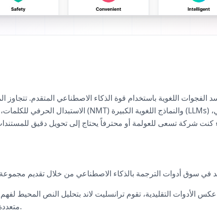
الاستبدال الحرفي للكلمات، حيث تعتمد على تقنيات الترجمة ا
 كنت شركة تسعى للعولمة أو محترفاً يحتاج إلى تحويل دقيق للمستندات، 
كس الأدوات التقليدية، تقوم ترانسليت لاند بتحليل النص المحيط لفهم
متعددة المعاني بشكل صحيح وفقاً لموضوع النص.