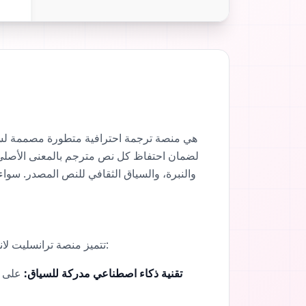
والنبرة، والسياق الثقافي للنص المصدر. سواء
تتميز منصة ترانسليت لاند في سوق أدوات الترجمة بالذكاء الاصطناعي من خلال تقديم مجموعة من الميزات المصممة لضمان الدقة والسرعة:
تقنية ذكاء اصطناعي مدركة للسياق:
على ع