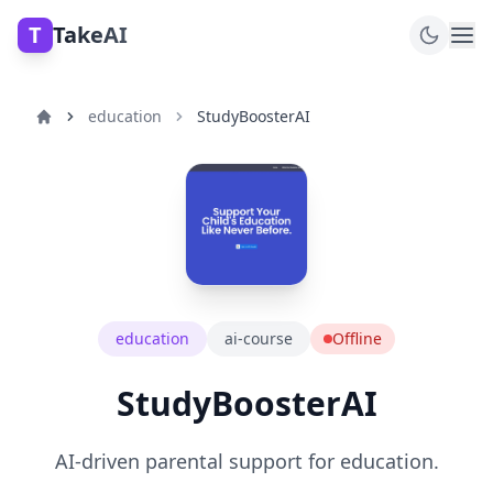
T
TakeAI
education
StudyBoosterAI
education
ai-course
Offline
StudyBoosterAI
AI-driven parental support for education.