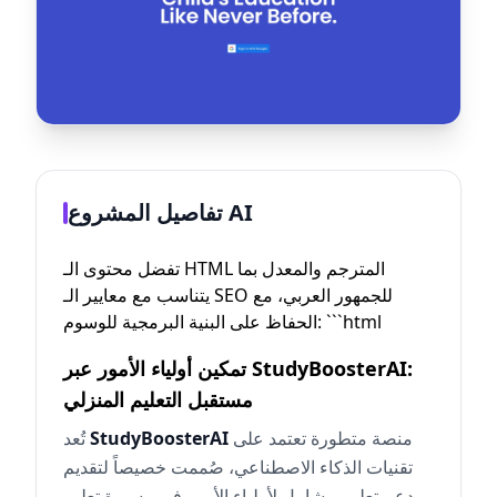
تفاصيل المشروع AI
تفضل محتوى الـ HTML المترجم والمعدل بما
يتناسب مع معايير الـ SEO للجمهور العربي، مع
الحفاظ على البنية البرمجية للوسوم: ```html
تمكين أولياء الأمور عبر StudyBoosterAI:
مستقبل التعليم المنزلي
منصة متطورة تعتمد على
StudyBoosterAI
تُعد
تقنيات الذكاء الاصطناعي، صُممت خصيصاً لتقديم
دعم تعليمي شامل لأولياء الأمور في مسيرة تعليم