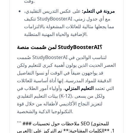
وقت.
مرونة في التعلم:
على عكس التدريس التقليدي،
تتكيف StudyBoosterAI مع أي جدول زمني،
مما يجعلها مثالية للعائلات المشغولة بالالتزامات
الإضافية والحياة المهنية المتطلبة.
لمن صُممت منصة StudyBoosterAI؟
صُممت StudyBoosterAI لتناسب الوالدين في
العصر الحديث الذين يولون أهمية كبرى للتعليم ولكن
قد يواجهون ضيقاً في الوقت أو نسوا التفاصيل
الدقيقة للمواد المدرسية. إنها أداة أساسية للعائلات
التي تعتمد
التعليم المنزلي
، وأولياء أمور الطلاب في
بيئات التعليم التقليدي (K-12)، ولكل من يسعى
لتعزيز النجاح الأكاديمي لأطفاله من خلال قوة
التكنولوجيا الذكية والشخصية.
``` ### ملاحظات حول تحسينات SEO (للمحتوى
العربي): 1. **الكلمات المفتاحية:** تم التركيز على