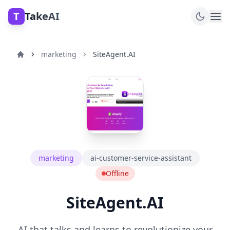
T
TakeAI
marketing
SiteAgent.AI
marketing
ai-customer-service-assistant
Offline
SiteAgent.AI
AI that talks and learns to revolutionize your