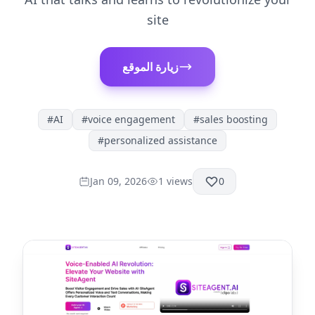
site
زيارة الموقع
#
AI
#
voice engagement
#
sales boosting
#
personalized assistance
Jan 09, 2026
1
views
0