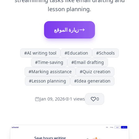
streamlining tasks like email drafting and
lesson planning.
زيارة الموقع
#
AI writing tool
#
Education
#
Schools
#
Time-saving
#
Email drafting
#
Marking assistance
#
Quiz creation
#
Lesson planning
#
Idea generation
Jan 09, 2026
1
views
0