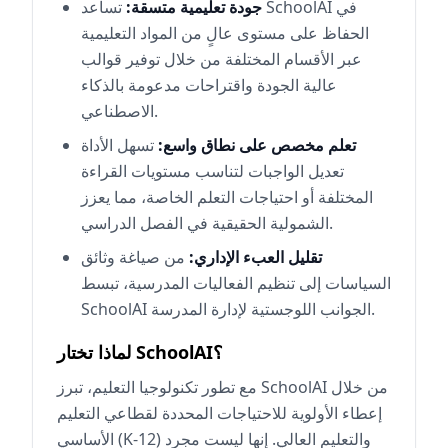
جودة تعليمية متسقة:
تساعد SchoolAI في
الحفاظ على مستوى عالٍ من المواد التعليمية
عبر الأقسام المختلفة من خلال توفير قوالب
عالية الجودة واقتراحات مدعومة بالذكاء
الاصطناعي.
تعلم مخصص على نطاق واسع:
تسهل الأداة
تعديل الواجبات لتناسب مستويات القراءة
المختلفة أو احتياجات التعلم الخاصة، مما يعزز
الشمولية الحقيقية في الفصل الدراسي.
تقليل العبء الإداري:
من صياغة وثائق
السياسات إلى تنظيم الفعاليات المدرسية، تبسط
SchoolAI الجوانب اللوجستية لإدارة المدرسة.
لماذا تختار SchoolAI؟
مع تطور تكنولوجيا التعليم، تبرز SchoolAI من خلال
إعطاء الأولوية للاحتياجات المحددة لقطاعي التعليم
الأساسي (K-12) والتعليم العالي. إنها ليست مجرد