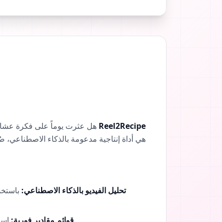
Reel2Recipe
هل عثرت يوماً على فكرة عشاء مثالية على إنستغرام، تيك توك، أو يوتيوب، لتجد نفسك تكرر إيقاف الفيديو وإرجاعه باستمرار لمجرد تدوين المقادير؟
هي أداة إنتاجية مدعومة بالذكاء الاصطناعي، 
تحليل الفيديو بالذكاء الاصطناعي:
باستخدا
استخراج قائمة كاملة بالعناصر المطلوبة تلقائياً، مما يتيح لك التحقق من خزانة مطبخك أو إنشاء قائمة تسوق في ثوانٍ.
قوائم مقادير فورية: