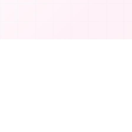
المنتج
T
TakeAI
إرفاق أداة
TakeAI هي وجهتك الأولى لاكتشاف أفضل أدوات
الفئات
وتطبيقات الذكاء الاصطناعي.