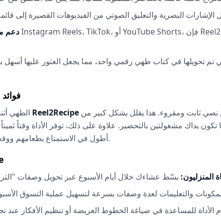
دعم م
 تم تحويلها في كتاب طهي رقمي واحد، مما يجعل العثور عليها أسهل
فوائد 
النظام على مطبخك من خلال توفير تنسيق نصي ثابت ومقروء. هذا يقلل بشكل كبير من
Reel2Recipe
الطهي أثناء متابعة فيديو قد يكون مربكاً وفوضوياً. تضفي
ون يداك مشغولتين بالتحضير. علاوة على ذلك، توفر الأداة وقتاً ثمينا
أطول في الاستمتاع بطعامهم ووقت أقل في تفريغ المحتوى من شاشات هواتفهم.
حال
ة المنزليون: