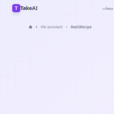
T
TakeAI
A
life-assistant
Reel2Recipe