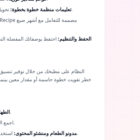
تحويل الإشارات البصرية والتعليق الصوتي من الفيديوهات القصيرة إلى قائمة تعليمات مرقمة يسهل اتباعها أثناء الطهي.
تعليمات منظمة خطوة بخطوة:
الحفظ والتنظيم:
احتفظ بوصفاتك المفضلة التي
خطر تفويت خطوة حاسمة أو مقدار معين بينما تك
بسّط عشاءك خلال أيام الأسبوع عبر تحويل وصفات "التريند" المنتشرة إلى خطط طهي قابلة للتنفيذ.
الطها
اجمع المكونات والتعليمات لعدة وصفات بسرعة لتسهيل عملية التسوق الأسبوعي.
استخدم الأداة للمساعدة في صياغة الخطوط العريضة أو تنظيم الأفكار عند تجربة تقنيات طهي جديدة تجدها عبر الإنترنت.
مدونو الطعام ومنشئو المحتوى: