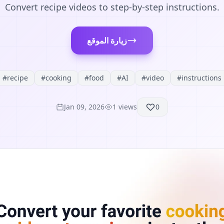
Convert recipe videos to step-by-step instructions.
زيارة الموقع
#
recipe
#
cooking
#
food
#
AI
#
video
#
instructions
Jan 09, 2026
1
views
0