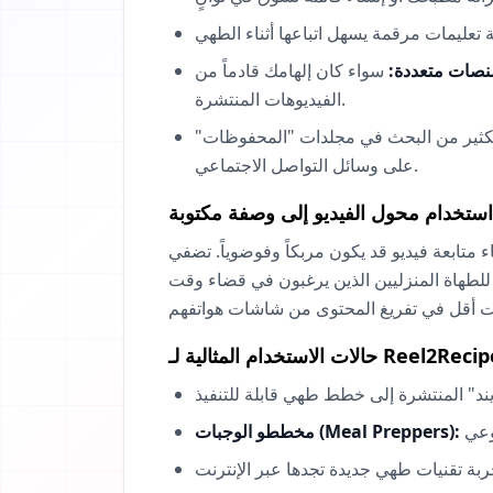
نصات متعددة:
سواء كان إلهامك قادماً من Instagram Reels، TikTok، أو YouTube Shorts، فإن Reel2Recipe مصممة للتعامل مع أشهر صيغ
الفيديوهات المنتشرة.
 بكثير من البحث في مجلدات "المحفوظات"
على وسائل التواصل الاجتماعي.
استخدام محول الفيديو إلى وصفة مكتوبة
ً للطهاة المنزليين الذين يرغبون في قضاء وقت
ات الاستخدام المثالية لـ Reel2Recipe
مخططو الوجبات (Meal Preppers):